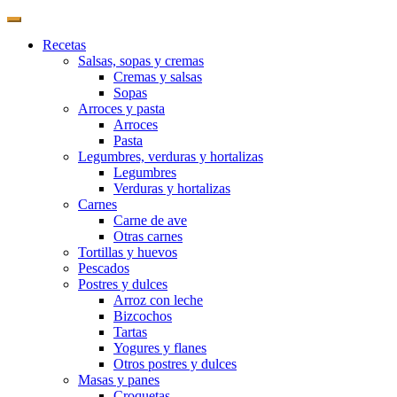
Recetas
Salsas, sopas y cremas
Cremas y salsas
Sopas
Arroces y pasta
Arroces
Pasta
Legumbres, verduras y hortalizas
Legumbres
Verduras y hortalizas
Carnes
Carne de ave
Otras carnes
Tortillas y huevos
Pescados
Postres y dulces
Arroz con leche
Bizcochos
Tartas
Yogures y flanes
Otros postres y dulces
Masas y panes
Croquetas