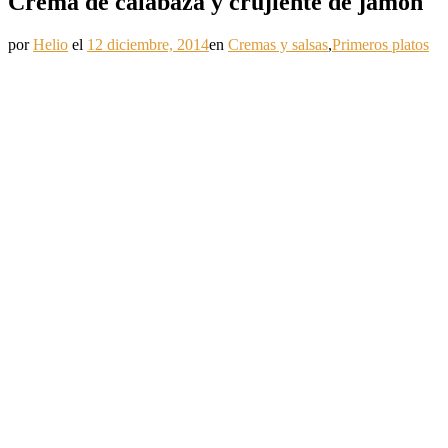
Crema de calabaza y crujiente de jamón
por
Helio
el
12 diciembre, 2014
en
Cremas y salsas
,
Primeros platos