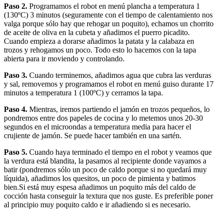
Paso 2.
Programamos el robot en menú plancha a temperatura 1
(130ºC) 3 minutos (seguramente con el tiempo de calentamiento nos
valga porque sólo hay que rehogar un poquito), echamos un chorrito
de aceite de oliva en la cubeta y añadimos el puerro picadito.
Cuando empieza a dorarse añadimos la patata y la calabaza en
trozos y rehogamos un poco. Todo esto lo hacemos con la tapa
abierta para ir moviendo y controlando.
Paso 3.
Cuando terminemos, añadimos agua que cubra las verduras
y sal, removemos y programamos el robot en menú guiso durante 17
minutos a temperatura 1 (100ºC) y cerramos la tapa.
Paso 4.
Mientras, iremos partiendo el jamón en trozos pequeños, lo
pondremos entre dos papeles de cocina y lo metemos unos 20-30
segundos en el microondas a temperatura media para hacer el
crujiente de jamón. Se puede hacer también en una sartén.
Paso 5.
Cuando haya terminado el tiempo en el robot y veamos que
la verdura está blandita, la pasamos al recipiente donde vayamos a
batir (pondremos sólo un poco de caldo porque si no quedará muy
líquida), añadimos los quesitos, un poco de pimienta y batimos
bien.Si está muy espesa añadimos un poquito más del caldo de
cocción hasta conseguir la textura que nos guste. Es preferible poner
al principio muy poquito caldo e ir añadiendo si es necesario.