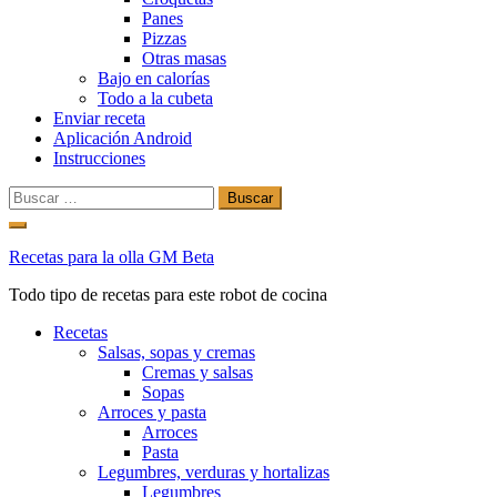
Panes
Pizzas
Otras masas
Bajo en calorías
Todo a la cubeta
Enviar receta
Aplicación Android
Instrucciones
Buscar:
Ir
al
Recetas para la olla GM Beta
contenido
Todo tipo de recetas para este robot de cocina
Recetas
Salsas, sopas y cremas
Cremas y salsas
Sopas
Arroces y pasta
Arroces
Pasta
Legumbres, verduras y hortalizas
Legumbres