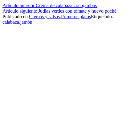
Seguir
Artículo anterior
Crema de calabaza con gambas
Artículo siguiente
Judías verdes con tomate y huevo poché
leyendo
Publicado en
Cremas y salsas
,
Primeros platos
Etiquetado:
calabaza
,
jamón