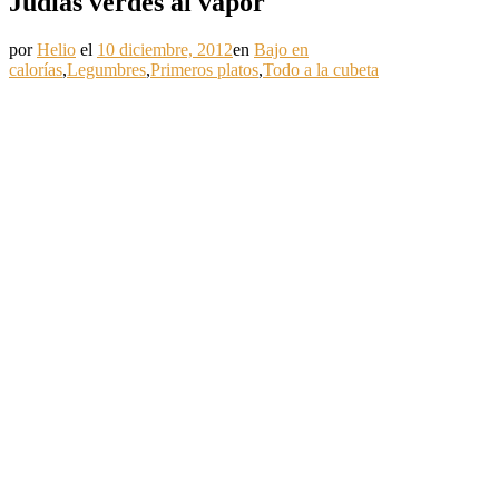
Judías verdes al vapor
por
Helio
el
10 diciembre, 2012
en
Bajo en
calorías
,
Legumbres
,
Primeros platos
,
Todo a la cubeta