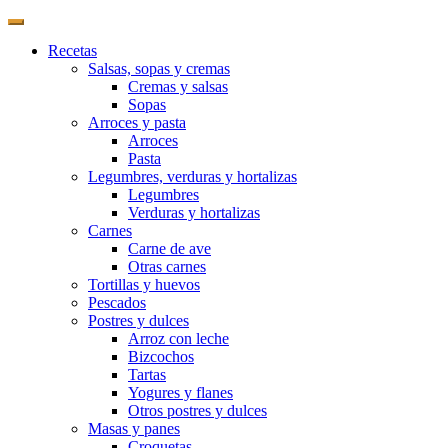
Recetas
Salsas, sopas y cremas
Cremas y salsas
Sopas
Arroces y pasta
Arroces
Pasta
Legumbres, verduras y hortalizas
Legumbres
Verduras y hortalizas
Carnes
Carne de ave
Otras carnes
Tortillas y huevos
Pescados
Postres y dulces
Arroz con leche
Bizcochos
Tartas
Yogures y flanes
Otros postres y dulces
Masas y panes
Croquetas