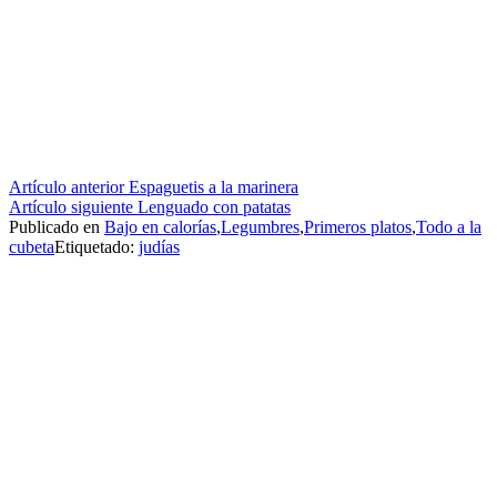
Seguir
Artículo anterior
Espaguetis a la marinera
Artículo siguiente
Lenguado con patatas
leyendo
Publicado en
Bajo en calorías
,
Legumbres
,
Primeros platos
,
Todo a la
cubeta
Etiquetado:
judías