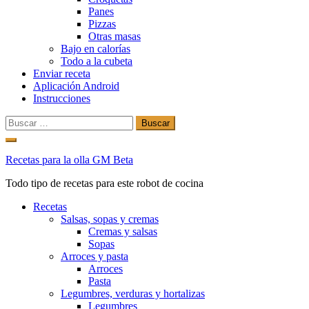
Panes
Pizzas
Otras masas
Bajo en calorías
Todo a la cubeta
Enviar receta
Aplicación Android
Instrucciones
Buscar:
Ir
al
Recetas para la olla GM Beta
contenido
Todo tipo de recetas para este robot de cocina
Recetas
Salsas, sopas y cremas
Cremas y salsas
Sopas
Arroces y pasta
Arroces
Pasta
Legumbres, verduras y hortalizas
Legumbres