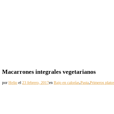
Macarrones integrales vegetarianos
por
Helio
el
23 febrero, 2017
en
Bajo en calorías
,
Pasta
,
Primeros plato