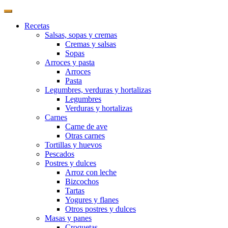
Recetas
Salsas, sopas y cremas
Cremas y salsas
Sopas
Arroces y pasta
Arroces
Pasta
Legumbres, verduras y hortalizas
Legumbres
Verduras y hortalizas
Carnes
Carne de ave
Otras carnes
Tortillas y huevos
Pescados
Postres y dulces
Arroz con leche
Bizcochos
Tartas
Yogures y flanes
Otros postres y dulces
Masas y panes
Croquetas