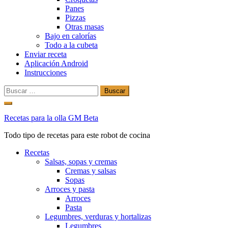
Panes
Pizzas
Otras masas
Bajo en calorías
Todo a la cubeta
Enviar receta
Aplicación Android
Instrucciones
Buscar:
Ir
al
Recetas para la olla GM Beta
contenido
Todo tipo de recetas para este robot de cocina
Recetas
Salsas, sopas y cremas
Cremas y salsas
Sopas
Arroces y pasta
Arroces
Pasta
Legumbres, verduras y hortalizas
Legumbres