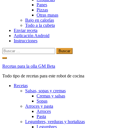
Panes
Pizzas
Otras masas
Bajo en calorías
Todo a la cubeta
Enviar receta
Aplicación Android
Instrucciones
Buscar:
Ir
al
Recetas para la olla GM Beta
contenido
Todo tipo de recetas para este robot de cocina
Recetas
Salsas, sopas y cremas
Cremas y salsas
Sopas
Arroces y pasta
Arroces
Pasta
Legumbres, verduras y hortalizas
Legumbres