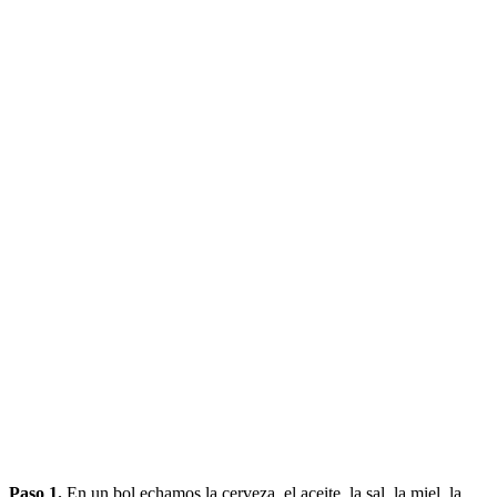
Paso 1.
En un bol echamos la cerveza, el aceite, la sal, la miel, la