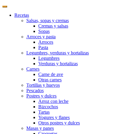
Recetas
Salsas, sopas y cremas
Cremas y salsas
Sopas
Arroces y pasta
Arroces
Pasta
Legumbres, verduras y hortalizas
Legumbres
Verduras y hortalizas
Carnes
Carne de ave
Otras carnes
Tortillas y huevos
Pescados
Postres y dulces
Arroz con leche
Bizcochos
Tartas
Yogures y flanes
Otros postres y dulces
Masas y panes
Croquetas