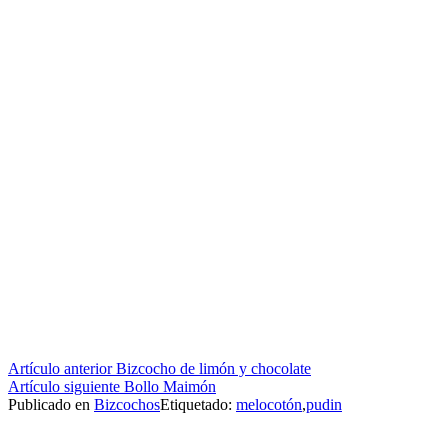
Seguir
Artículo anterior
Bizcocho de limón y chocolate
Artículo siguiente
Bollo Maimón
leyendo
Publicado en
Bizcochos
Etiquetado:
melocotón
,
pudin