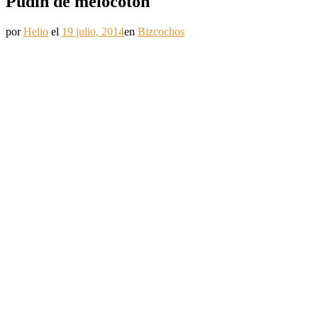
Pudin de melocotón
por
Helio
el
19 julio, 2014
en
Bizcochos