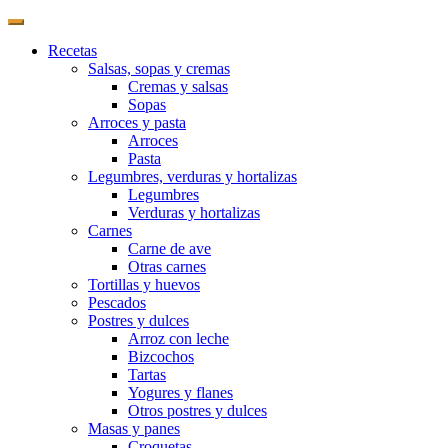
Recetas
Salsas, sopas y cremas
Cremas y salsas
Sopas
Arroces y pasta
Arroces
Pasta
Legumbres, verduras y hortalizas
Legumbres
Verduras y hortalizas
Carnes
Carne de ave
Otras carnes
Tortillas y huevos
Pescados
Postres y dulces
Arroz con leche
Bizcochos
Tartas
Yogures y flanes
Otros postres y dulces
Masas y panes
Croquetas