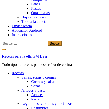
Panes
Pizzas
Otras masas
Bajo en calorías
Todo a la cubeta
Enviar receta
Aplicación Android
Instrucciones
Buscar:
Ir
al
Recetas para la olla GM Beta
contenido
Todo tipo de recetas para este robot de cocina
Recetas
Salsas, sopas y cremas
Cremas y salsas
Sopas
Arroces y pasta
Arroces
Pasta
Legumbres, verduras y hortalizas
Legumbres