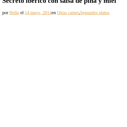
Secreto ibérico con salsa de piña y miel
por
Helio
el
14 mayo, 2014
en
Otras carnes
,
Segundos platos