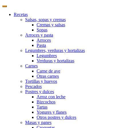
Recetas
Salsas, sopas y cremas
Cremas y salsas
Sopas
Arroces y pasta
Arroces
Pasta
Legumbres, verduras y hortalizas
Legumbres
Verduras y hortalizas
Carnes
Carne de ave
Otras carnes
Tortillas y huevos
Pescados
Postres y dulces
Arroz con leche
Bizcochos
Tartas
Yogures y flanes
Otros postres y dulces
Masas y panes
Croquetas