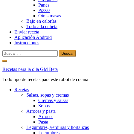
Panes
Pizzas
Otras masas
Bajo en calorías
Todo a la cubeta
Enviar receta
Aplicación Android
Instrucciones
Buscar:
Ir
al
Recetas para la olla GM Beta
contenido
Todo tipo de recetas para este robot de cocina
Recetas
Salsas, sopas y cremas
Cremas y salsas
Sopas
Arroces y pasta
Arroces
Pasta
Legumbres, verduras y hortalizas
Legumbres