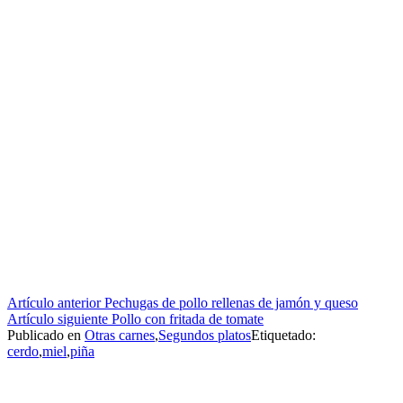
Seguir
Artículo anterior
Pechugas de pollo rellenas de jamón y queso
Artículo siguiente
Pollo con fritada de tomate
leyendo
Publicado en
Otras carnes
,
Segundos platos
Etiquetado:
cerdo
,
miel
,
piña