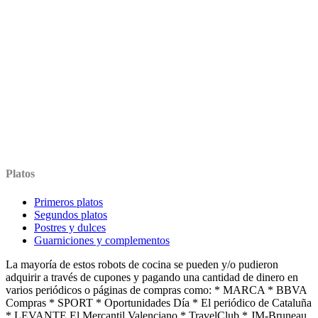
Platos
Primeros platos
Segundos platos
Postres y dulces
Guarniciones y complementos
La mayoría de estos robots de cocina se pueden y/o pudieron
adquirir a través de cupones y pagando una cantidad de dinero en
varios periódicos o páginas de compras como: * MARCA * BBVA
Compras * SPORT * Oportunidades Día * El periódico de Cataluña
* LEVANTE El Mercantil Valenciano * TravelClub * JM-Bruneau