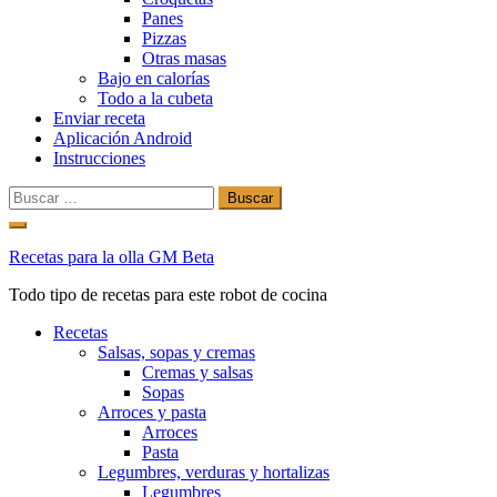
Panes
Pizzas
Otras masas
Bajo en calorías
Todo a la cubeta
Enviar receta
Aplicación Android
Instrucciones
Buscar:
Ir
al
Recetas para la olla GM Beta
contenido
Todo tipo de recetas para este robot de cocina
Recetas
Salsas, sopas y cremas
Cremas y salsas
Sopas
Arroces y pasta
Arroces
Pasta
Legumbres, verduras y hortalizas
Legumbres