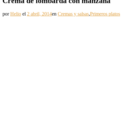
Crema de lombarda con manzana
por
Helio
el
2 abril, 2014
en
Cremas y salsas
,
Primeros platos