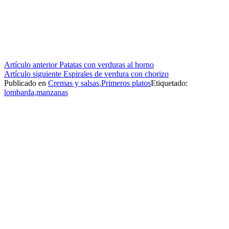
Seguir
Artículo anterior
Patatas con verduras al horno
Artículo siguiente
Espirales de verdura con chorizo
leyendo
Publicado en
Cremas y salsas
,
Primeros platos
Etiquetado:
lombarda
,
manzanas