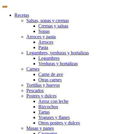
Recetas
Salsas, sopas y cremas
Cremas y salsas
Sopas
Arroces y pasta
Arroces
Pasta
Legumbres, verduras y hortalizas
Legumbres
Verduras y hortalizas
Carnes
Carne de ave
Otras carnes
Tortillas y huevos
Pescados
Postres y dulces
Arroz con leche
Bizcochos
Tartas
Yogures y flanes
Otros postres y dulces
Masas y panes
Croquetas