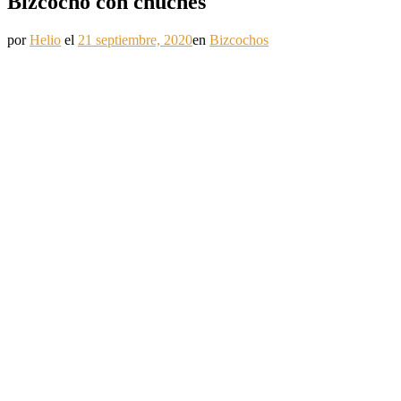
Bizcocho con chuches
por
Helio
el
21 septiembre, 2020
en
Bizcochos