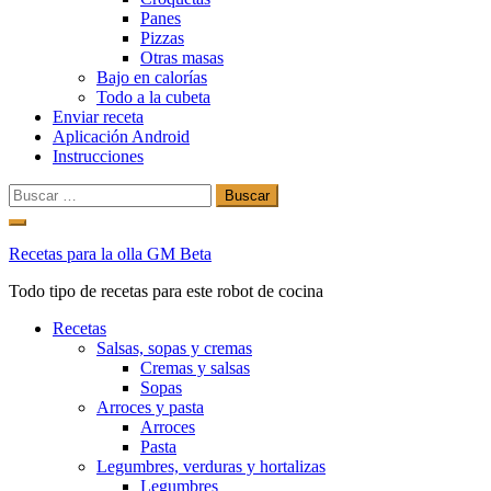
Panes
Pizzas
Otras masas
Bajo en calorías
Todo a la cubeta
Enviar receta
Aplicación Android
Instrucciones
Buscar:
Ir
al
Recetas para la olla GM Beta
contenido
Todo tipo de recetas para este robot de cocina
Recetas
Salsas, sopas y cremas
Cremas y salsas
Sopas
Arroces y pasta
Arroces
Pasta
Legumbres, verduras y hortalizas
Legumbres