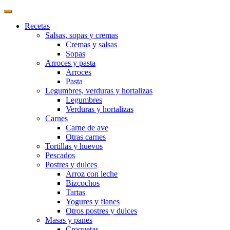
Recetas
Salsas, sopas y cremas
Cremas y salsas
Sopas
Arroces y pasta
Arroces
Pasta
Legumbres, verduras y hortalizas
Legumbres
Verduras y hortalizas
Carnes
Carne de ave
Otras carnes
Tortillas y huevos
Pescados
Postres y dulces
Arroz con leche
Bizcochos
Tartas
Yogures y flanes
Otros postres y dulces
Masas y panes
Croquetas