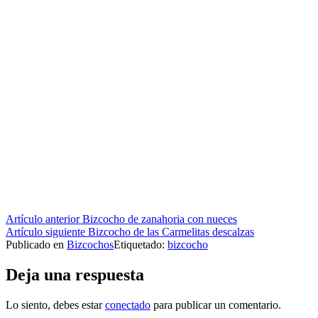
Seguir
Artículo anterior
Bizcocho de zanahoria con nueces
Artículo siguiente
Bizcocho de las Carmelitas descalzas
leyendo
Publicado en
Bizcochos
Etiquetado:
bizcocho
Deja una respuesta
Lo siento, debes estar
conectado
para publicar un comentario.