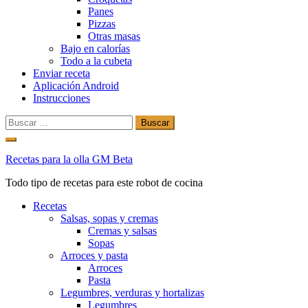
Panes
Pizzas
Otras masas
Bajo en calorías
Todo a la cubeta
Enviar receta
Aplicación Android
Instrucciones
Buscar:
Ir
al
Recetas para la olla GM Beta
contenido
Todo tipo de recetas para este robot de cocina
Recetas
Salsas, sopas y cremas
Cremas y salsas
Sopas
Arroces y pasta
Arroces
Pasta
Legumbres, verduras y hortalizas
Legumbres