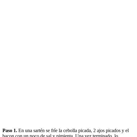
Paso 1.
En una sartén se fríe la cebolla picada, 2 ajos picados y el
bacon con un poco de sal y pimienta. Una vez terminado, lo