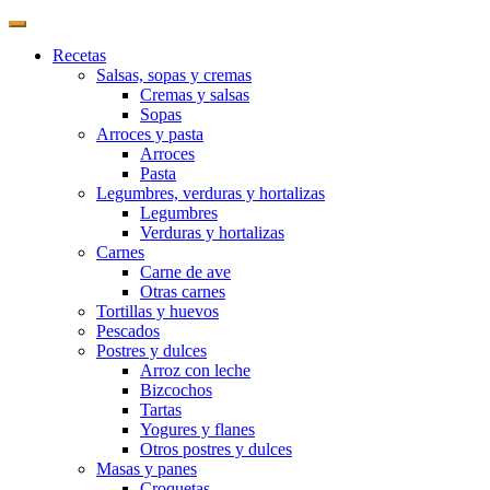
Recetas
Salsas, sopas y cremas
Cremas y salsas
Sopas
Arroces y pasta
Arroces
Pasta
Legumbres, verduras y hortalizas
Legumbres
Verduras y hortalizas
Carnes
Carne de ave
Otras carnes
Tortillas y huevos
Pescados
Postres y dulces
Arroz con leche
Bizcochos
Tartas
Yogures y flanes
Otros postres y dulces
Masas y panes
Croquetas