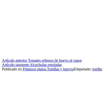
Seguir
Artículo anterior
Tomates rellenos de huevo al vapor
Artículo siguiente
Alcachofas estofadas
leyendo
Publicado en
Primeros platos
,
Tortillas y huevos
Etiquetado:
tortilla